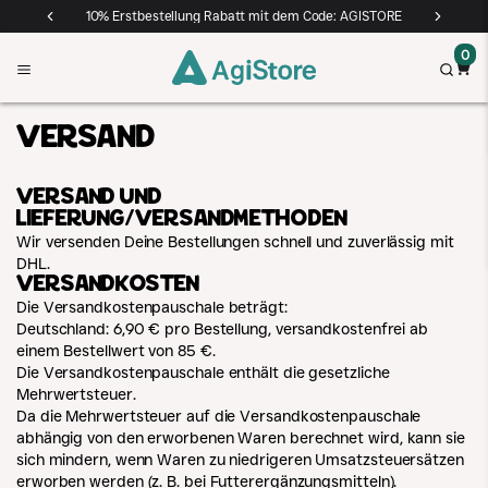
10% Erstbestellung Rabatt mit dem Code: AGISTORE
0
Zur Startseite
W
Menü öffnen
Suche 
Versand
Versand und
Lieferung/Versandmethoden
Wir versenden Deine Bestellungen schnell und zuverlässig mit
DHL.
Versandkosten
Die Versandkostenpauschale beträgt:
Deutschland: 6,90 € pro Bestellung, versandkostenfrei ab
einem Bestellwert von 85 €.
Die Versandkostenpauschale enthält die gesetzliche
Mehrwertsteuer.
Da die Mehrwertsteuer auf die Versandkostenpauschale
abhängig von den erworbenen Waren berechnet wird, kann sie
sich mindern, wenn Waren zu niedrigeren Umsatzsteuersätzen
erworben werden (z. B. bei Futterergänzungsmitteln).